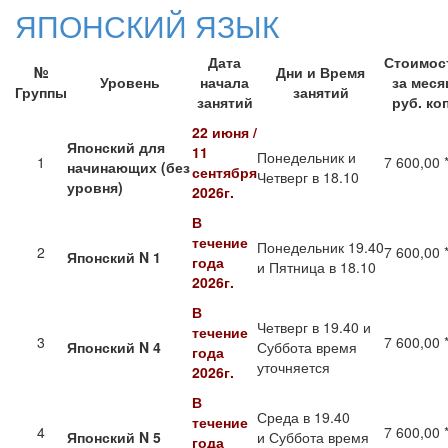
ЯПОНСКИЙ ЯЗЫК
Дата
Стоимос
№
Дни и Время
Уровень
начала
за меся
Группы
занятий
занятий
руб. коп
22 июня /
Японский для
11
Понедельник и
1
7 600,00 
начинающих
(без
сентября
Четверг в 18.10
уровня)
2026г.
В
течение
Понедельник 19.40
2
7 600,00 
Японский
N 1
года
и Пятница в 18.10
2026г.
В
Четверг в 19.40 и
течение
3
7 600,00 
Японский
N 4
Суббота время
года
уточняется
2026г.
В
Среда в 19.40
течение
4
7 600,00 
Японский
N 5
и Суббота время
года