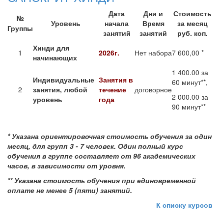
Дата
Дни и
Стоимость
№
Уровень
начала
Время
за месяц
Группы
занятий
занятий
руб. коп.
Хинди для
1
2026г.
Нет набора
7 600,00 *
начинающих
1 400.00 за
Индивидуальные
Занятия в
60 минут**,
2
занятия, любой
течение
договорное
2 000.00 за
уровень
года
90 минут**
*
Указана ориентировочная стоимость обучения за один
месяц, для групп 3 - 7 человек.
Один полный курс
обучения в группе составляет от 96 академических
часов, в зависимости от уровня.
** Указана стоимость обучения при единовременной
оплате не менее 5 (пяти) занятий.
К списку курсов