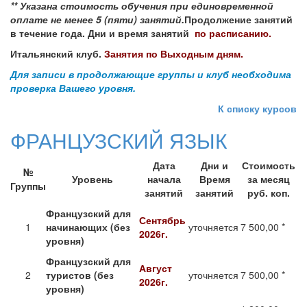
** Указана стоимость обучения при единовременной
оплате не менее 5 (пяти) занятий.
Продолжение занятий
в течение года. Дни и время занятий
по расписанию.
Итальянский клуб.
Занятия по Выходным дням.
Для записи в продолжающие группы и клуб необходима
проверка Вашего уровня.
К списку курсов
ФРАНЦУЗСКИЙ ЯЗЫК
Дата
Дни и
Стоимость
№
Уровень
начала
Время
за месяц
Группы
занятий
занятий
руб. коп.
Французский для
Сентябрь
1
начинающих (без
уточняется
7 500,00 *
2026г.
уровня)
Французский для
Август
2
туристов (без
уточняется
7 500,00 *
2026г.
уровня)