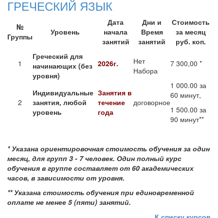
ГРЕЧЕСКИЙ ЯЗЫК
Дата
Дни и
Стоимость
№
Уровень
начала
Время
за месяц
Группы
занятий
занятий
руб. коп.
Греческий для
Нет
1
2026г.
7 300,00 *
начинающих (без
Набора
уровня)
1 000.00 за
Индивидуальные
Занятия в
60 минут,
2
занятия, любой
течение
договорное
1 500.00 за
уровень
года
90 минут**
*
Указана ориентировочная стоимость обучения за один
месяц, для групп 3 - 7 человек.
Один полный курс
обучения в группе составляет от 60 академических
часов, в зависимости от уровня.
** Указана стоимость обучения при единовременной
оплате не менее 5 (пяти) занятий.
К списку курсов