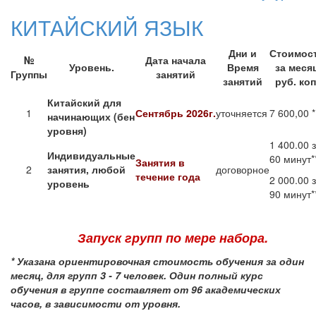
КИТАЙСКИЙ ЯЗЫК
Дни и
Стоимос
№
Дата начала
Уровень.
Время
за меся
Группы
занятий
занятий
руб. коп
Китайский для
1
Сентябрь 2026г.
уточняется
7 600,00 *
начинающих (бен
уровня)
1 400.00 
Индивидуальные
60 минут*
Занятия в
2
занятия, любой
договорное
течение года
2 000.00 
уровень
90 минут*
Запуск групп по мере набора.
*
Указана ориентировочная стоимость обучения за один
месяц, для групп 3 - 7 человек.
Один полный курс
обучения в группе составляет от 96 академических
часов, в зависимости от уровня.