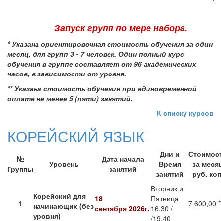
Запуск групп по мере набора.
*
Указана ориентировочная стоимость обучения за один
месяц, для групп 3 - 7 человек.
Один полный курс
обучения в группе составляет от 96 академических
часов, в зависимости от уровня.
** Указана стоимость обучения при единовременной
оплате не менее 5 (пяти) занятий.
К списку курсов
КОРЕЙСКИЙ ЯЗЫК
Дни и
Стоимос
№
Дата начала
Уровень
Время
за меся
Группы
занятий
занятий
руб. коп
Вторник и
Корейский для
18
Пятница
1
7 600,00 *
начинающих (без
сентября 2026г.
16.30 /
уровня)
/19.40