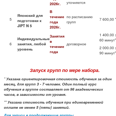
уточняется
2026г.
В
Японский для
течение
по расписанию
5
7 600,00 
подготовки к
года
групп
JlPT
N 5
2026г.
1 400.00 
Занятия
Индивидуальные
60 минут*
в
6
занятия, любой
договорное
течение
2 000.00 
уровень
года
90 минут*
Запуск групп по мере набора.
*
Указана ориентировочная стоимость обучения за один
месяц, для групп 3 - 7 человек.
Один полный курс
обучения в группе составляет от 96 академических
часов, в зависимости от уровня.
**
Указана стоимость обучения при единовременной
оплате не менее 5 (пяти) занятий.
Для записи в продолжающие группы