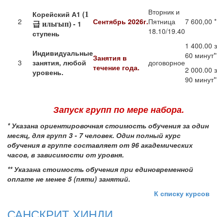
Вторник и
Корейский А1 (
1
2
Сентябрь 2026г.
Пятница
7 600,00 *
- 1
급
ильгып)
18.10/19.40
ступень
1 400.00 
Индивидуальные
60 минут*
Занятия в
3
занятия, любой
договорное
течение года.
2 000.00 
уровень.
90 минут*
Запуск групп по мере набора.
*
Указана ориентировочная стоимость обучения за один
месяц, для групп 3 - 7 человек.
Один полный курс
обучения в группе составляет от 96 академических
часов, в зависимости от уровня.
** Указана стоимость обучения при единовременной
оплате не менее 5 (пяти) занятий.
К списку курсов
САНСКРИТ ХИНДИ