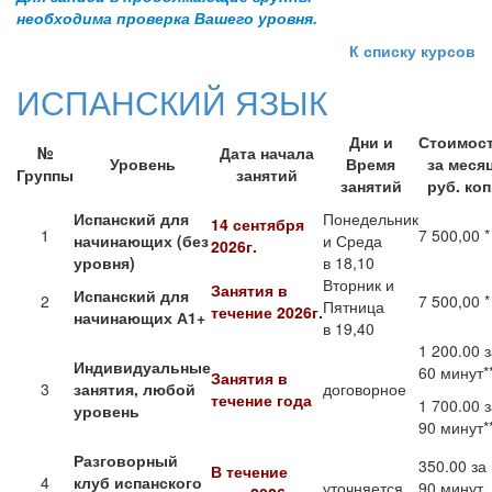
необходима проверка Вашего уровня.
К списку курсов
ИСПАНСКИЙ ЯЗЫК
Дни и
Стоимос
№
Дата начала
Уровень
Время
за меся
Группы
занятий
занятий
руб. коп
Испанский для
Понедельник
14 сентября
1
7 500,00 *
начинающих (без
и Среда
2026г.
уровня)
в 18,10
Вторник и
Занятия в
Испанский для
2
7 500,00 *
Пятница
течение
2026г.
начинающих А1+
в 19,40
1 200.00 
Индивидуальные
60 минут**
Занятия в
3
занятия, любой
договорное
течение года
1 700.00 
уровень
90 минут*
Разговорный
350.00 за
В течение
4
клуб испанского
уточняется
90 минут