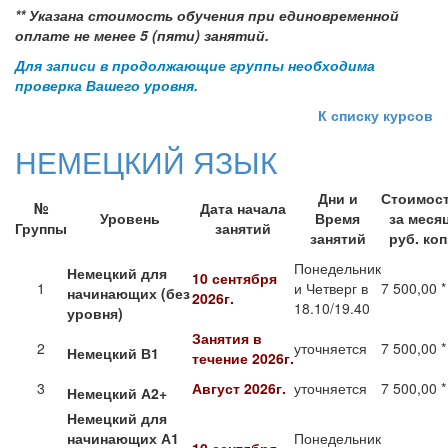
** Указана стоимость обучения при единовременной
оплате не менее 5 (пяти) занятий.
Для записи в продолжающие группы необходима
проверка Вашего уровня.
К списку курсов
НЕМЕЦКИЙ ЯЗЫК
Дни и
Стоимос
№
Дата начала
Уровень
Время
за меся
Группы
занятий
занятий
руб. коп
Понедельник
Немецкий для
10 сентября
1
и Четверг в
7 500,00 *
начинающих (без
2026г.
18.10/19.40
уровня)
Занятия в
2
уточняется
7 500,00 *
Немецкий В1
течение
2026г.
3
Август 2026г.
уточняется
7 500,00 *
Немецкий
А2+
Немецкий для
начинающих А1
Понедельник