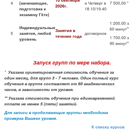
10 сентября
4
(начинающие,
и Четверг в
7 500,00 *
2026г.
подготовка к
18.10/19.40
экзамену
Гёте)
1 200.00 
Индивидуальные
60 минут**
Занятия в
5
занятия, любой
договорное
течение года
1 700.00 
уровень
90 минут*
Запуск групп по мере набора.
*
Указана ориентировочная стоимость обучения за
один месяц, для групп 3 - 7 человек.
Один полный курс
обучения в группе составляет от 60 академических
часов, в зависимости от уровня.
** Указана стоимость обучения при единовременной
оплате не менее 5 (пяти) занятий.
Для записи в продолжающие группы необходима
проверка Вашего уровня.
К списку курсов