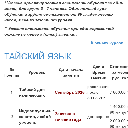
*
Указана ориентировочная стоимость обучения за один
месяц, для групп 3 - 7 человек.
Один полный курс
обучения в группе составляет от 96 академических
часов, в зависимости от уровня.
** Указана стоимость обучения при единовременной
оплате не менее 5 (пяти) занятий.
К списку курсов
ТАЙСКИЙ ЯЗЫК
Дни и
Стоимос
№
Дата начала
Уровень
Время
за меся
Группы
занятий
занятий
руб. коп
расписание
Тайский для
1
Сентябрь 2026г.
после
7 600,00 
начинающих
80.08.26г.
1 400.00 
Индивидуальные
60 минут*
Занятия в
2
занятия, любой
договорное
течение года
2 000.00 
уровень
90 минут*