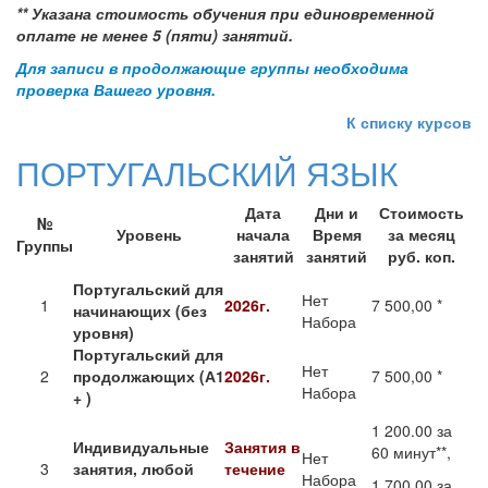
** Указана стоимость обучения при единовременной
оплате не менее 5 (пяти) занятий.
Для записи в продолжающие группы необходима
проверка Вашего уровня.
К списку курсов
ПОРТУГАЛЬСКИЙ ЯЗЫК
Дата
Дни и
Стоимость
№
Уровень
начала
Время
за месяц
Группы
занятий
занятий
руб. коп.
Португальский для
Нет
1
2026г.
7 500,00 *
начинающих (без
Набора
уровня)
Португальский для
Нет
2
продолжающих (А1
2026г.
7 500,00 *
Набора
+ )
1 200.00 за
Индивидуальные
Занятия в
60 минут**,
Нет
3
занятия, любой
течение
Набора
1 700.00 за