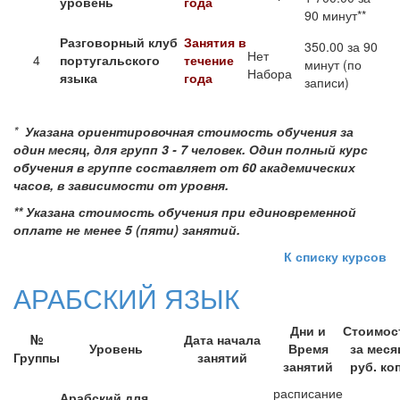
уровень
года
90 минут**
Разговорный клуб
Занятия в
350.00 за 90
Нет
4
португальского
течение
минут (по
Набора
языка
года
записи)
*
Указана ориентировочная стоимость обучения за
один месяц, для групп 3 - 7 человек.
Один полный курс
обучения в группе составляет от 60 академических
часов, в зависимости от уровня.
** Указана стоимость обучения при единовременной
оплате не менее 5 (пяти) занятий.
К списку курсов
АРАБСКИЙ ЯЗЫК
Дни и
Стоимос
№
Дата начала
Уровень
Время
за меся
Группы
занятий
занятий
руб. коп
расписание
Арабский для