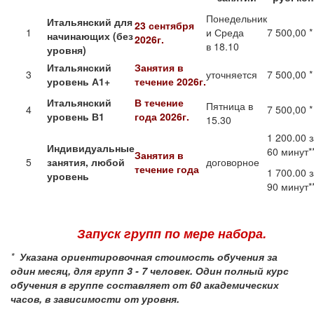
Понедельник
Итальянский для
23 сентября
1
и Среда
7 500,00 *
начинающих (без
2026г.
в 18.10
уровня)
Итальянский
Занятия в
3
уточняется
7 500,00 *
уровень А1+
течение
2026г.
Итальянский
В течение
Пятница в
4
7 500,00 *
уровень В1
года 2026г.
15.30
1 200.00 
Индивидуальные
60 минут**
Занятия в
5
занятия, любой
договорное
течение года
1 700.00 
уровень
90 минут*
Запуск групп по мере набора.
*
Указана ориентировочная стоимость обучения за
один месяц, для групп 3 - 7 человек.
Один полный курс
обучения в группе составляет от 60 академических
часов, в зависимости от уровня.