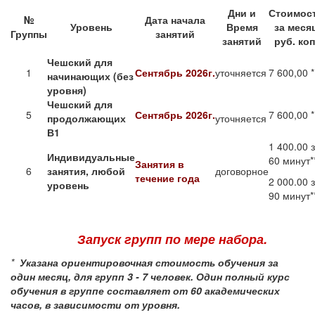
Дни и
Стоимос
№
Дата начала
Уровень
Время
за меся
Группы
занятий
занятий
руб. коп
Чешский для
1
Сентябрь 2026г.
уточняется
7 600,00 *
начинающих (без
уровня)
Чешский для
5
Сентябрь 2026г.
7 600,00 *
продолжающих
уточняется
В1
1 400.00 
Индивидуальные
60 минут*
Занятия в
6
занятия, любой
договорное
течение года
2 000.00 
уровень
90 минут*
Запуск групп по мере набора.
*
Указана ориентировочная стоимость обучения за
один месяц, для групп 3 - 7 человек.
Один полный курс
обучения в группе составляет от 60 академических
часов, в зависимости от уровня.