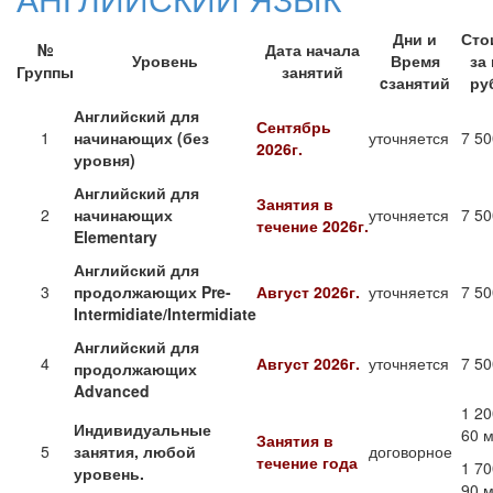
Дни и
Сто
№
Дата начала
Уровень
Время
за
Группы
занятий
cзанятий
руб
Английский для
Сентябрь
1
начинающих (
без
уточняется
7 50
2026г.
уровня
)
Английский для
Занятия в
2
начинающих
уточняется
7 50
течение
2026г.
Elementary
Английский для
3
продолжающих Pre-
Август 2026г.
уточняется
7 50
Intermidiate/
Intermidiate
Английский для
4
Август 2026г.
уточняется
7 50
продолжающих
Advanced
1 20
Индивидуальные
60 м
Занятия в
5
занятия, любой
договорное
течение года
1 70
уровень.
90 м