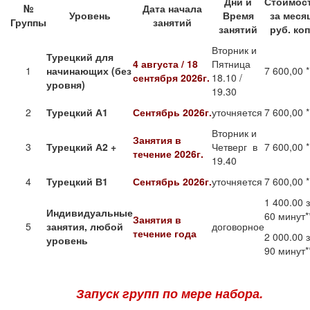
Дни и
Стоимос
№
Дата начала
Уровень
Время
за меся
Группы
занятий
занятий
руб. коп
Вторник и
Турецкий для
4 августа / 18
Пятница
1
начинающих (без
7 600,00 *
сентября 2026г.
18.10 /
уровня)
19.30
2
Турецкий А1
Сентябрь 2026г.
уточняется
7 600,00 *
Вторник и
Занятия в
3
Турецкий А2 +
Четверг в
7 600,00 *
течение
2026г.
19.40
4
Турецкий
В1
Сентябрь 2026г.
уточняется
7 600,00 *
1 400.00 
Индивидуальные
60 минут*
Занятия в
5
занятия, любой
договорное
течение года
2 000.00 
уровень
90 минут*
Запуск групп по мере набора.