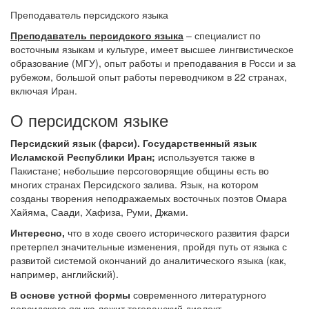
Преподаватель персидского языка
Преподаватель персидского языка
– специалист по
восточным языкам и культуре, имеет высшее лингвистическое
образование (МГУ), опыт работы и преподавания в Росси и за
рубежом, большой опыт работы переводчиком в 22 странах,
включая Иран.
О персидском языке
Персидский язык (фарси). Государственный язык
Исламской Республики Иран;
используется также в
Пакистане; небольшие персоговорящие общины есть во
многих странах Персидского залива. Язык, на котором
созданы творения неподражаемых восточных поэтов Омара
Хайяма, Саади, Хафиза, Руми, Джами.
Интересно,
что в ходе своего исторического развития фарси
претерпел значительные изменения, пройдя путь от языка с
развитой системой окончаний до аналитического языка (как,
например, английский).
В основе устной формы
современного литературного
персидского языка лежит тегеранский диалект.